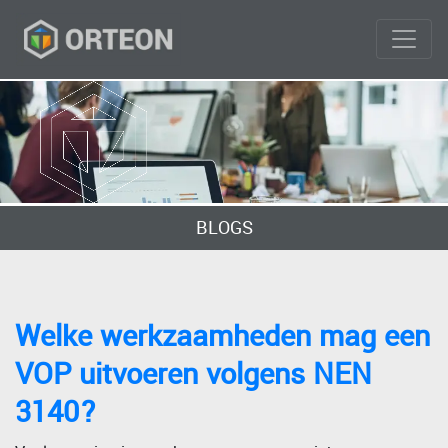
BLOGS
Welke werkzaamheden mag een
VOP uitvoeren volgens NEN
3140?